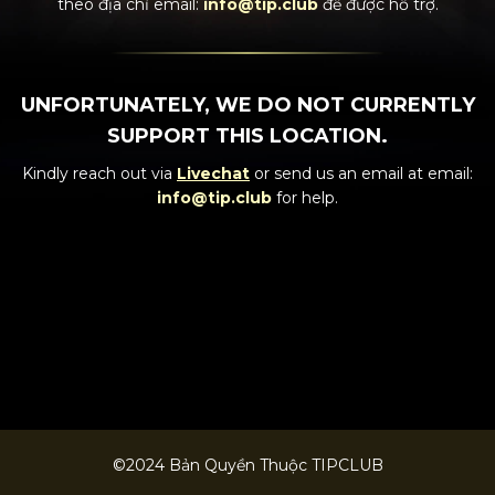
theo địa chỉ email:
info@tip.club
để được hỗ trợ.
UNFORTUNATELY, WE DO NOT CURRENTLY
SUPPORT THIS LOCATION.
Kindly reach out via
Livechat
or send us an email at email:
info@tip.club
for help.
©2024 Bản Quyền Thuộc TIPCLUB