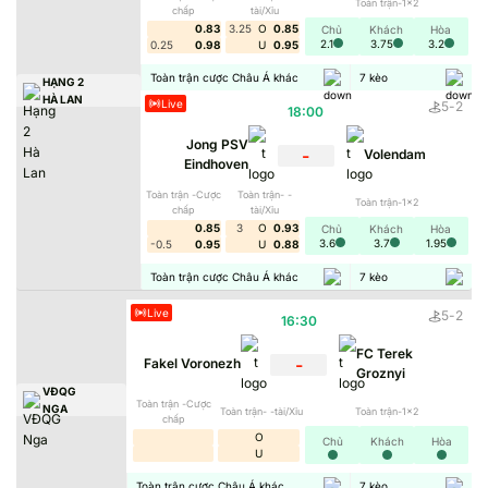
Toàn trận-1x2
chấp
tài/Xỉu
0.83
3.25
O
0.85
Chủ
Khách
Hòa
2.1
3.75
3.2
0.25
0.98
U
0.95
Toàn trận cược Châu Á khác
7
kèo
HẠNG 2
HÀ LAN
Live
5
-
2
18:00
Jong PSV
-
Volendam
Eindhoven
Toàn trận -Cược
Toàn trận- -
Toàn trận-1x2
chấp
tài/Xỉu
0.85
3
O
0.93
Chủ
Khách
Hòa
3.6
3.7
1.95
-0.5
0.95
U
0.88
Toàn trận cược Châu Á khác
7
kèo
Live
5
-
2
16:30
FC Terek
-
Fakel Voronezh
Groznyi
VĐQG
Toàn trận -Cược
NGA
Toàn trận- -tài/Xỉu
Toàn trận-1x2
chấp
O
Chủ
Khách
Hòa
U
Toàn trận cược Châu Á khác
7
kèo