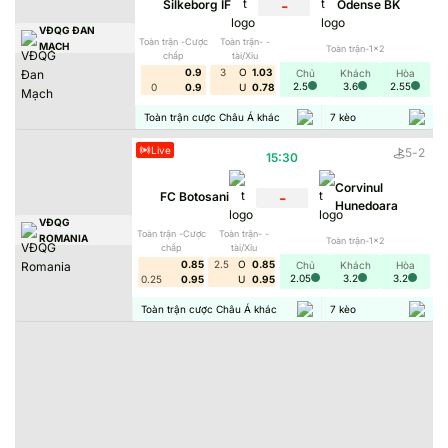
-
Silkeborg IF
Odense BK
VĐQG ĐAN
Toàn trận -Cược
Toàn trận- -
MẠCH
Toàn trận-1x2
2
chấp
tài/Xỉu
🔥
Khuyến mãi không giới hạn
0.9
3
O
1.03
Chủ
Khách
Hòa
2.5
3.6
2.55
0
0.9
U
0.78
DEBET
Toàn trận cược Châu Á khác
7
kèo
★★★★★
Live
5
-
2
15:30
Thưởng chào mừng 100% đến 10.000.000 VNĐ
Corvinul
-
FC Botosani
Hunedoara
VĐQG
Chơi ngay
Toàn trận -Cược
Toàn trận- -
ROMANIA
Toàn trận-1x2
chấp
tài/Xỉu
0.85
2.5
O
0.85
Chủ
Khách
Hòa
2.05
3.2
3.2
0.25
0.95
U
0.95
Chi tiết
Toàn trận cược Châu Á khác
7
kèo
3
🔥
Săn thưởng cực khủng
ZBET
★★★★★