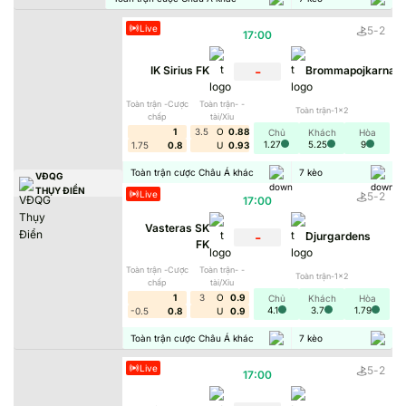
Live
5
-
2
17:00
-
IK Sirius FK
Brommapojkarna
Toàn trận -Cược
Toàn trận- -
Toàn trận-1x2
Nhà cái
Khuyến mãi
Đi Đến
chấp
tài/Xỉu
1
3.5
O
0.88
Chủ
Khách
Hòa
1.27
5.25
9
1.75
0.8
U
0.93
1
🔥
Toàn trận cược Châu Á khác
7
kèo
VĐQG
Thưởng nạp mỗi ngày
THỤY ĐIỂN
Live
5
-
2
17:00
Vin88
Vasteras SK
★★★★★
-
Djurgardens
FK
Nhận thưởng siêu khuyến mãi 110% lên đến
Toàn trận -Cược
Toàn trận- -
Toàn trận-1x2
11.000.000 VNĐ
chấp
tài/Xỉu
1
3
O
0.9
Chủ
Khách
Hòa
4.1
3.7
1.79
-0.5
0.8
U
0.9
Toàn trận cược Châu Á khác
7
kèo
Chơi ngay
Live
5
-
2
17:00
Chi tiết