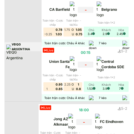
-
CA Banfield
Belgrano
Toàn trận -Cược
Toàn trận- -
Toàn trận-1x2
chấp
tài/Xỉu
0.78
1.75
O
1.05
Chủ
Khách
Hòa
3.4
2.9
2.45
-0.25
1.03
U
0.75
Toàn trận cược Châu Á khác
7
kèo
VĐQG
ARGENTINA
Live
5
-
2
00:15
Union Santa
Central
-
Fe
Cordoba SDE
Toàn trận -Cược
Toàn trận- -
Toàn trận-1x2
chấp
tài/Xỉu
0.95
2.25
O
1
Chủ
Khách
Hòa
1.53
3.9
7
1
0.85
U
0.8
Toàn trận cược Châu Á khác
7
kèo
Live
5
-
2
18:00
Jong AZ
-
FC Eindhoven
Alkmaar
Toàn trận -Cược
Toàn trận- -