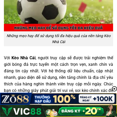
Những mẹo hay để sử dụng tối đa hiệu quả của nền tảng Kèo
Nhà Cái
Với
Kèo Nhà Cái
, người truy cập sẽ được trải nghiệm thế
giới bóng đá trực tuyến một cách trọn vẹn, xanh chín và
đáng tin cậy nhất. Với hệ thống dữ liệu chuẩn, cập nhật
nhanh, giao diện dễ sử dụng, nền tảng chính là địa chỉ yêu
thích của hàng nghìn thành viên truy cập mỗi ngày. Chúc
bạn có những giây phút giải trí vui vẻ, soi kèo chính xác để
giành được nhiều thắng lợi cực khủng.
Soi Kèo