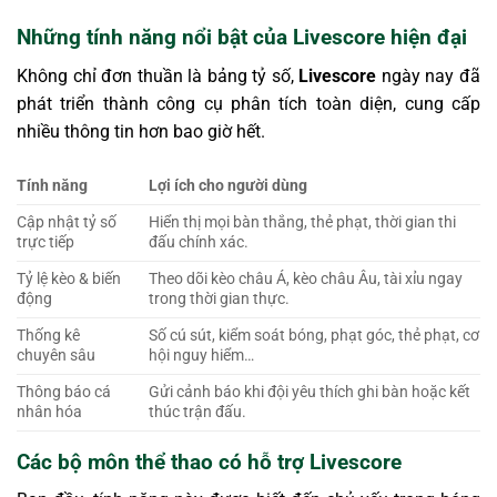
Những tính năng nổi bật của Livescore hiện đại
Không chỉ đơn thuần là bảng tỷ số,
Livescore
ngày nay đã
phát triển thành công cụ phân tích toàn diện, cung cấp
nhiều thông tin hơn bao giờ hết.
Tính năng
Lợi ích cho người dùng
Cập nhật tỷ số
Hiển thị mọi bàn thắng, thẻ phạt, thời gian thi
trực tiếp
đấu chính xác.
Tỷ lệ kèo & biến
Theo dõi kèo châu Á, kèo châu Âu, tài xỉu ngay
động
trong thời gian thực.
Thống kê
Số cú sút, kiểm soát bóng, phạt góc, thẻ phạt, cơ
chuyên sâu
hội nguy hiểm…
Thông báo cá
Gửi cảnh báo khi đội yêu thích ghi bàn hoặc kết
nhân hóa
thúc trận đấu.
Các bộ môn thể thao có hỗ trợ Livescore