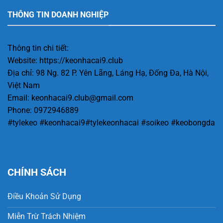
THÔNG TIN DOANH NGHIỆP
Thông tin chi tiết:
Website: https://keonhacai9.club
Địa chỉ: 98 Ng. 82 P. Yên Lãng, Láng Hạ, Đống Đa, Hà Nội,
Việt Nam
Email:
keonhacai9.club@gmail.com
Phone: 0972946889
#tylekeo #keonhacai9#tylekeonhacai #soikeo #keobongda
CHÍNH SÁCH
Điều Khoản Sử Dụng
Miễn Trừ Trách Nhiệm