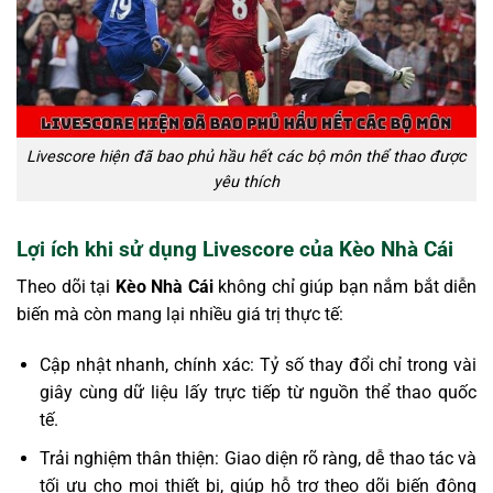
Livescore hiện đã bao phủ hầu hết các bộ môn thể thao được
yêu thích
Lợi ích khi sử dụng Livescore của Kèo Nhà Cái
Theo dõi tại
Kèo Nhà Cái
không chỉ giúp bạn nắm bắt diễn
biến mà còn mang lại nhiều giá trị thực tế:
Cập nhật nhanh, chính xác:
Tỷ số thay đổi chỉ trong vài
giây cùng dữ liệu lấy trực tiếp từ nguồn thể thao quốc
tế.
Trải nghiệm thân thiện:
Giao diện rõ ràng, dễ thao tác và
tối ưu cho mọi thiết bị, giúp hỗ trợ theo dõi biến động