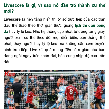
Livescore là gì, vì sao nó dần trở thành xu thế
mới?
Livescore
là nền tảng hiển thị tỷ số trực tiếp của các trận
đấu thể thao theo thời gian thực, giống
lịch thi đấu bóng
đá
hay tỷ lệ kèo. Nhờ hệ thống cập nhật tự động từng giây,
người xem có thể theo dõi mọi diễn biến, bàn thắng, thẻ
phạt, thay người hay tỷ lệ kèo mà không cần xem truyền
hình trực tiếp. Live kết quả mang đến cảm giác như bạn
đang ngồi ngay trên khán đài, hòa cùng nhịp độ của trận
đấu.