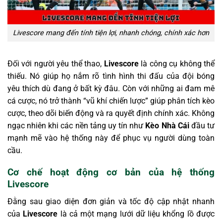
Livescore mang đến tính tiện lợi, nhanh chóng, chính xác hơn
Đối với người yêu thể thao,
Livescore
là công cụ không thể
thiếu. Nó giúp họ nắm rõ tình hình thi đấu của đội bóng
yêu thích dù đang ở bất kỳ đâu. Còn với những ai đam mê
cá cược, nó trở thành “vũ khí chiến lược” giúp phân tích kèo
cược, theo dõi biến động và ra quyết định chính xác. Không
ngạc nhiên khi các nền tảng uy tín như
Kèo Nhà Cái
đầu tư
mạnh mẽ vào hệ thống này để phục vụ người dùng toàn
cầu.
Cơ chế hoạt động cơ bản của hệ thống
Livescore
Đằng sau giao diện đơn giản và tốc độ cập nhật nhanh
của
Livescore
là cả một mạng lưới dữ liệu khổng lồ được