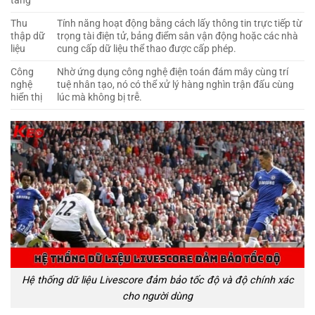
tảng
Thu
Tính năng hoạt động bằng cách lấy thông tin trực tiếp từ
thập dữ
trọng tài điện tử, bảng điểm sân vận động hoặc các nhà
liệu
cung cấp dữ liệu thể thao được cấp phép.
Công
Nhờ ứng dụng công nghệ điện toán đám mây cùng trí
nghệ
tuệ nhân tạo, nó có thể xử lý hàng nghìn trận đấu cùng
hiển thị
lúc mà không bị trễ.
Hệ thống dữ liệu Livescore đảm bảo tốc độ và độ chính xác
cho người dùng