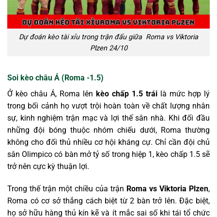
Dự đoán kèo tài xỉu trong trận đấu giữa Roma vs Viktoria
Plzen 24/10
Soi kèo châu Á (Roma -1.5)
Ở kèo châu Á, Roma lên
kèo chấp 1.5 trái
là mức hợp lý
trong bối cảnh họ vượt trội hoàn toàn về chất lượng nhân
sự, kinh nghiệm trận mạc và lợi thế sân nhà. Khi đối đầu
những đội bóng thuộc nhóm chiếu dưới, Roma thường
không cho đối thủ nhiều cơ hội kháng cự. Chỉ cần đội chủ
sân Olimpico có bàn mở tỷ số trong hiệp 1, kèo chấp 1.5 sẽ
trở nên cực kỳ thuận lợi.
Trong thế trận một chiều của trận
Roma vs Viktoria Plzen
,
Roma có cơ sở thắng cách biệt từ 2 bàn trở lên. Đặc biệt,
họ sở hữu hàng thủ kín kẽ và ít mắc sai số khi tái tổ chức