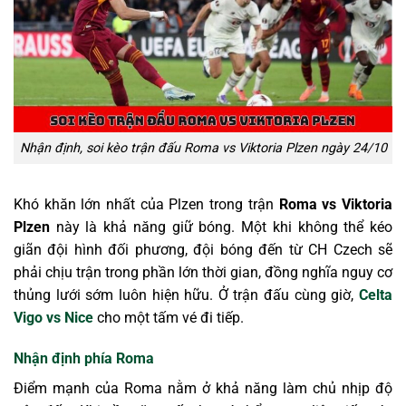
Nhận định, soi kèo trận đấu Roma vs Viktoria Plzen ngày 24/10
Khó khăn lớn nhất của Plzen trong trận
Roma vs Viktoria
Plzen
này là khả năng giữ bóng. Một khi không thể kéo
giãn đội hình đối phương, đội bóng đến từ CH Czech sẽ
phải chịu trận trong phần lớn thời gian, đồng nghĩa nguy cơ
thủng lưới sớm luôn hiện hữu. Ở trận đấu cùng giờ,
Celta
Vigo vs Nice
cho một tấm vé đi tiếp.
Nhận định phía Roma
Điểm mạnh của Roma nằm ở khả năng làm chủ nhịp độ