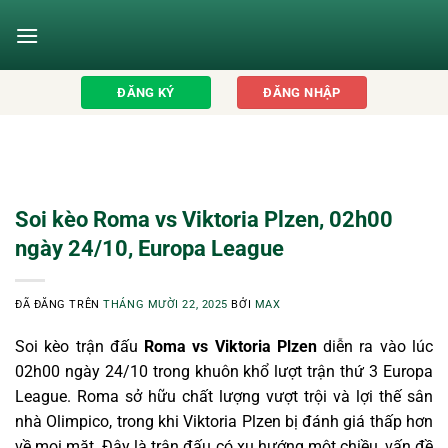
Chuyển
đến
nội
dung
ĐĂNG KÝ
ĐĂNG NHẬP
TRANG CHỦ
»
NHẬN ĐỊNH
»
SOI KÈO ROMA VS VIKTORIA PLZEN,
02H00 NGÀY 24/10, EUROPA LEAGUE
Soi kèo Roma vs Viktoria Plzen, 02h00
ngày 24/10, Europa League
ĐÃ ĐĂNG TRÊN
THÁNG MƯỜI 22, 2025
BỞI
MAX
Soi kèo trận đấu
Roma vs Viktoria Plzen
diễn ra vào lúc
02h00 ngày 24/10 trong khuôn khổ lượt trận thứ 3 Europa
League. Roma sở hữu chất lượng vượt trội và lợi thế sân
nhà Olimpico, trong khi Viktoria Plzen bị đánh giá thấp hơn
về mọi mặt. Đây là trận đấu có xu hướng một chiều, vấn đề