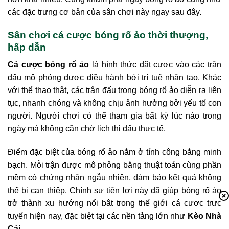
các đặc trưng cơ bản của sân chơi này ngay sau đây.
Sân chơi cá cược bóng rổ ảo thời thượng,
hấp dẫn
Cá cược bóng rổ ảo
là hình thức đặt cược vào các trận
đấu mô phỏng được điều hành bởi trí tuệ nhân tạo. Khác
với thể thao thật, các trận đấu trong bóng rổ ảo diễn ra liên
tục, nhanh chóng và không chịu ảnh hưởng bởi yếu tố con
người. Người chơi có thể tham gia bất kỳ lúc nào trong
ngày mà không cần chờ lịch thi đấu thực tế.
Điểm đặc biệt của bóng rổ ảo nằm ở tính công bằng minh
bạch. Mỗi trận được mô phỏng bằng thuật toán cùng phần
mềm có chứng nhận ngẫu nhiên, đảm bảo kết quả không
thể bị can thiệp. Chính sự tiện lợi này đã giúp bóng rổ ảo
trở thành xu hướng nổi bật trong thế giới cá cược trực
tuyến hiện nay, đặc biệt tại các nền tảng lớn như
Kèo Nhà
Cái
.